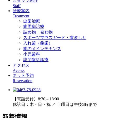
スタッフ紹介
Staff
診療案内
Treatment
虫歯治療
歯周病治療
詰め物・被せ物
スポーツマウスガード・歯ぎしり
入れ歯（義歯）
歯のメインテナンス
小児歯科
訪問歯科診療
アクセス
Access
ネット予約
Reservation
【電話受付】8:30～18:00
休診日：木・日・祝 ／ 土曜日は午後5時まで
新着情報