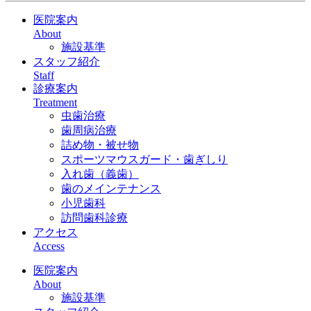
医院案内
About
施設基準
スタッフ紹介
Staff
診療案内
Treatment
虫歯治療
歯周病治療
詰め物・被せ物
スポーツマウスガード・歯ぎしり
入れ歯（義歯）
歯のメインテナンス
小児歯科
訪問歯科診療
アクセス
Access
医院案内
About
施設基準